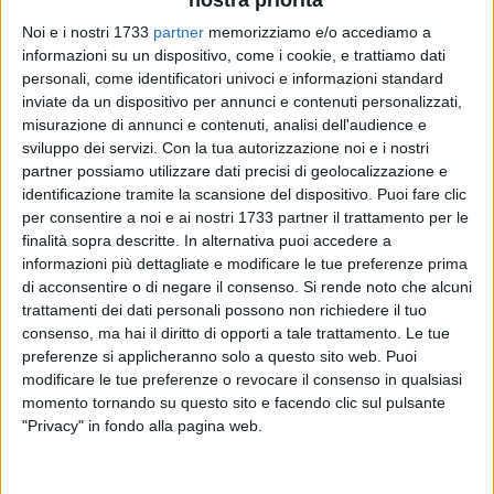
nostra priorità
Noi e i nostri 1733
partner
memorizziamo e/o accediamo a
informazioni su un dispositivo, come i cookie, e trattiamo dati
10
personali, come identificatori univoci e informazioni standard
inviate da un dispositivo per annunci e contenuti personalizzati,
misurazione di annunci e contenuti, analisi dell'audience e
sviluppo dei servizi.
Con la tua autorizzazione noi e i nostri
Le
Aquile Molfetta
affidano la nuova guida tecnica della
partner possiamo utilizzare dati precisi di geolocalizzazione e
prima squadra al ruvese
Gianpaolo Piacenza
.
identificazione tramite la scansione del dispositivo. Puoi fare clic
per consentire a noi e ai nostri 1733 partner il trattamento per le
La decisione presa dal presidente
Donato de Giglio
per dare
finalità sopra descritte. In alternativa puoi accedere a
informazioni più dettagliate e modificare le tue preferenze prima
una scossa all'ambiente biancorosso vista l'attuale
di acconsentire o di negare il consenso.
Si rende noto che alcuni
posizione in classifica e le ultime prestazioni. Il team
trattamenti dei dati personali possono non richiedere il tuo
molfettese si assicura le prestazioni di un allenatore
consenso, ma hai il diritto di opporti a tale trattamento. Le tue
dall'indiscusso valore tecnico e morale ed abituato sempre a
preferenze si applicheranno solo a questo sito web. Puoi
grandi sfide. Il tecnico ruvese tornerà quindi a sedere sulla
modificare le tue preferenze o revocare il consenso in qualsiasi
panchina dopo la prima fase con il Ruvo.
momento tornando su questo sito e facendo clic sul pulsante
"Privacy" in fondo alla pagina web.
Piacenza è stato il capitano proprio del Ruvo C5 che riuscì
ad aggiudicarsi nella stagione 2004/05 il double Coppa