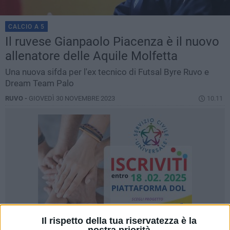
CALCIO A 5
Il ruvese Gianpaolo Piacenza è il nuovo
allenatore delle Aquile Molfetta
Una nuova sifda per l'ex tecnico di Futsal Byre Ruvo e
Dream Team Palo
RUVO -
GIOVEDÌ 30 NOVEMBRE 2023
10.11
Il rispetto della tua riservatezza è la