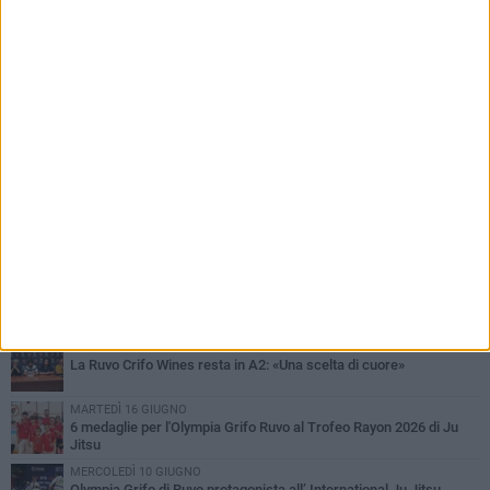
PIÙ LETTI QUESTA SETTIMANA
MARTEDÌ 4 AGOSTO
Giuseppe De Astis vicepresidente della Pallacanestro Ruvo:
«Responsabilità maggiore, ma con lo spirito di una famiglia»
GIOVEDÌ 6 AGOSTO
Crifo Wines Ruvo di Puglia, un "principino" sotto le plance: ecco
Prince Lumena
GIOVEDÌ 23 LUGLIO
La Crifo Wines Ruvo in campo per il Memorial Fabrizio Di Flavio
MARTEDÌ 30 GIUGNO
La Ruvo Crifo Wines resta in A2: «Una scelta di cuore»
MARTEDÌ 16 GIUGNO
6 medaglie per l'Olympia Grifo Ruvo al Trofeo Rayon 2026 di Ju
Jitsu
MERCOLEDÌ 10 GIUGNO
Olympia Grifo di Ruvo protagonista all’ International Ju Jitsu