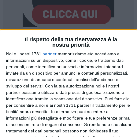
Il rispetto della tua riservatezza è la
1
nostra priorità
Noi e i nostri 1731
partner
memorizziamo e/o accediamo a
informazioni su un dispositivo, come i cookie, e trattiamo dati
Sabato 18 gennaio
è stato celebrato il
Congresso di Circolo
personali, come identificatori univoci e informazioni standard
del Partito democratico di Ruvo
, presso la sala conferenze
inviate da un dispositivo per annunci e contenuti personalizzati,
del Museo del Libro-Casa della Cultura, per il rinnovo delle
misurazione di annunci e contenuti, analisi dell'audience e
cariche dirigenziali.
sviluppo dei servizi.
Con la tua autorizzazione noi e i nostri
partner possiamo utilizzare dati precisi di geolocalizzazione e
Dopo una prima fase di saluti, nella quale sono intervenuti i
identificazione tramite la scansione del dispositivo. Puoi fare clic
rappresentanti di forze politiche
(Fratelli d'Italia,
per consentire a noi e ai nostri 1731 partner il trattamento per le
Rifondazione Comunista, Lista Ninni Chieco Sindaco, Ruvo
finalità sopra descritte. In alternativa puoi accedere a
Popolare)
, delle associazioni
(Confcommercio, CGIL)
e degli
informazioni più dettagliate e modificare le tue preferenze prima
Onorevoli Marco Lacarra e Ubaldo Pagano
di acconsentire o di negare il consenso.
Si rende noto che alcuni
(videomessaggi), della
Consigliera regionale Lucia
trattamenti dei dati personali possono non richiedere il tuo