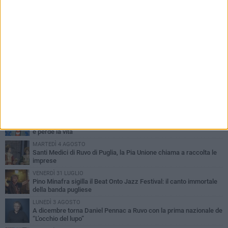
PIÙ LETTI QUESTA SETTIMANA
MERCOLEDÌ 5 AGOSTO
Dramma in spiaggia a Bisceglie: un anziano di Ruvo ha un malore
e perde la vita
MARTEDÌ 4 AGOSTO
Santi Medici di Ruvo di Puglia, la Pia Unione chiama a raccolta le
imprese
VENERDÌ 31 LUGLIO
Pino Minafra sigilla il Beat Onto Jazz Festival: il canto immortale
della banda pugliese
LUNEDÌ 3 AGOSTO
A dicembre torna Daniel Pennac a Ruvo con la prima nazionale de
“L’occhio del lupo”