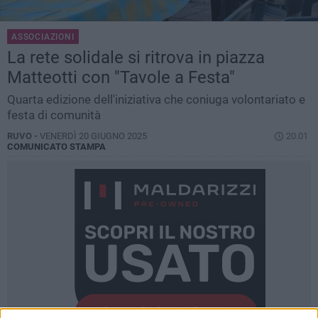
ASSOCIAZIONI
La rete solidale si ritrova in piazza
Matteotti con "Tavole a Festa"
Quarta edizione dell'iniziativa che coniuga volontariato e
festa di comunità
RUVO -
VENERDÌ 20 GIUGNO 2025
20.01
COMUNICATO STAMPA