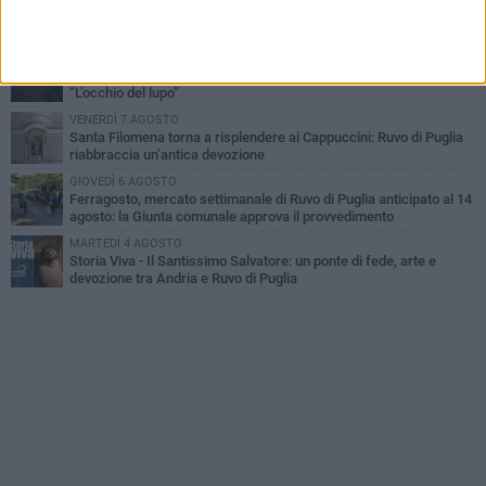
Santi Medici di Ruvo di Puglia, la Pia Unione chiama a raccolta le
imprese
LUNEDÌ 3 AGOSTO
A dicembre torna Daniel Pennac a Ruvo con la prima nazionale de
“L’occhio del lupo”
VENERDÌ 7 AGOSTO
Santa Filomena torna a risplendere ai Cappuccini: Ruvo di Puglia
riabbraccia un’antica devozione
GIOVEDÌ 6 AGOSTO
Ferragosto, mercato settimanale di Ruvo di Puglia anticipato al 14
agosto: la Giunta comunale approva il provvedimento
MARTEDÌ 4 AGOSTO
Storia Viva - Il Santissimo Salvatore: un ponte di fede, arte e
devozione tra Andria e Ruvo di Puglia