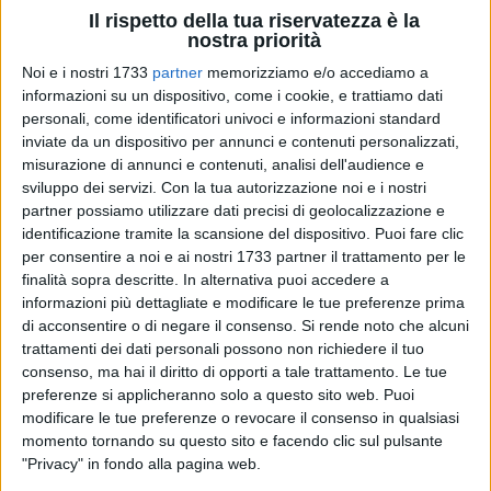
Il rispetto della tua riservatezza è la
nostra priorità
Noi e i nostri 1733
partner
memorizziamo e/o accediamo a
36
A cura di
informazioni su un dispositivo, come i cookie, e trattiamo dati
FRANCESCO LAUCIELLO
personali, come identificatori univoci e informazioni standard
inviate da un dispositivo per annunci e contenuti personalizzati,
misurazione di annunci e contenuti, analisi dell'audience e
sviluppo dei servizi.
Con la tua autorizzazione noi e i nostri
Anche quest'anno la magia di
TAVOLE A FESTA
, ormai
partner possiamo utilizzare dati precisi di geolocalizzazione e
giunta alla sua 4^ edizione, si rinnova a cura dell'
Istituto
identificazione tramite la scansione del dispositivo. Puoi fare clic
Sacro Cuore
e grazie alle associazioni aderenti alla rete
per consentire a noi e ai nostri 1733 partner il trattamento per le
solidale.
finalità sopra descritte. In alternativa puoi accedere a
informazioni più dettagliate e modificare le tue preferenze prima
Tavole a Festa è l'iniziativa estiva della rete solidale ruvese,
di acconsentire o di negare il consenso.
Si rende noto che alcuni
trattamenti dei dati personali possono non richiedere il tuo
nata nel 2019, per volontà di un piccolo gruppo di volontari,
consenso, ma hai il diritto di opporti a tale trattamento. Le tue
questo appuntamento estivo, negli anni ha coinvolto tante
preferenze si applicheranno solo a questo sito web. Puoi
associazioni di volontariato, gruppi folk, parrocchie, ma
modificare le tue preferenze o revocare il consenso in qualsiasi
anche gruppi informali di persone unite dal vincolo della
momento tornando su questo sito e facendo clic sul pulsante
solidarietà e del Bene.
"Privacy" in fondo alla pagina web.
Sono proprio i valori di unità, coesione, tolleranza, rispetto,