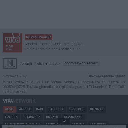
RUVOVIVA APP
Scarica l'applicazione per iPhone,
iPad e Android e ricevi notizie push
Contatti
Policy e Privacy
GOCITY NEWS PLATFORM
Notizie da
Ruvo
Direttore
Antonio Quinto
© 2001-2026 RuvoViva è un portale gestito da InnovaNews srl. Partita iva
08059640725. Testata giornalistica registrata presso il Tribunale di Trani. Tutti
i diritti riservati.
RUVO
ANDRIA
BARI
BARLETTA
BISCEGLIE
BITONTO
CANOSA
CERIGNOLA
CORATO
GIOVINAZZO
MARGHERITA DI SAVOIA
MINERVINO
MODUGNO
MOLFETTA