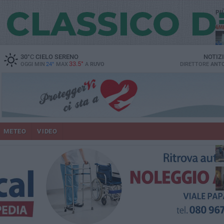
PI
vit
30
°C
CIELO SERENO
NOTIZ
33.5°
OGGI MIN
24°
MAX
A
RUVO
DIRETTORE
ANTO
lup
METEO
VIDEO
Ruv
co
Do