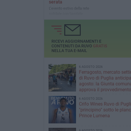
serata
L’evento estivo della rete
solidale con tavolate
condivise, simboli e storie di
comunità
RICEVI AGGIORNAMENTI E
CONTENUTI DA RUVO
GRATIS
NELLA TUA E-MAIL
6 AGOSTO 2026
Ferragosto, mercato sett
di Ruvo di Puglia anticipa
agosto: la Giunta comun
approva il provvediment
6 AGOSTO 2026
Crifo Wines Ruvo di Pugli
"principino" sotto le plan
Prince Lumena
6 AGOSTO 2026