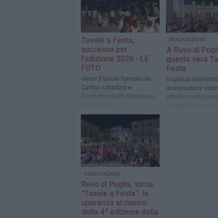
Tavole a Festa,
ASSOCIAZIONI
successo per
A Ruvo di Pugl
l'edizione 2026 - LE
questa sera Ta
FOTO
Festa
Vince il tavolo formato da
In piazza Matteotti
Caritas Cittadina e
associazioni, volon
Confraternita Purificazione
cittadini protagonis
Addolorata
serata alla “convivi
differenze”
ASSOCIAZIONI
Ruvo di Puglia, torna
“Tavole a Festa”: la
speranza al centro
della 4ª edizione della