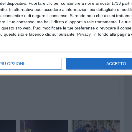
del dispositivo. Puoi fare clic per consentire a noi e ai nostri 1733 partn
uvo Solidale in LINEA Comune e dalla Pro Loco UNPLI Ruvo
critte. In alternativa puoi accedere a informazioni più dettagliate e modif
acconsentire o di negare il consenso.
Si rende noto che alcuni trattamen
e il tuo consenso, ma hai il diritto di opporti a tale trattamento. Le tue
 questo sito web. Puoi modificare le tue preferenze o revocare il conse
questo sito e facendo clic sul pulsante "Privacy" in fondo alla pagina
7 AGOSTO 2026
"Il viaggio più bello è quello che
: Ruvo
cambia il cuore": si conclude il
antica
Campo Scuola della Parrocchia
San Michele Arcangelo
PIÙ OPZIONI
ACCETTO