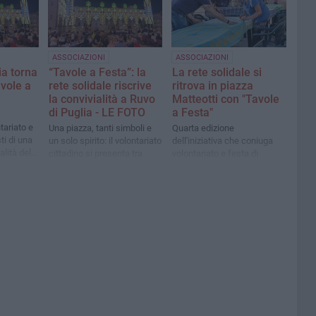
ASSOCIAZIONI
ASSOCIAZIONI
ia torna
“Tavole a Festa”: la
La rete solidale si
vole a
rete solidale riscrive
ritrova in piazza
la convivialità a Ruvo
Matteotti con "Tavole
di Puglia - LE FOTO
a Festa"
tariato e
Una piazza, tanti simboli e
Quarta edizione
ti di una
un solo spirito: il volontariato
dell'iniziativa che coniuga
alità delle
cittadino si presenta tra
volontariato e festa di
speranza, inclusione e
comunità
condivisione