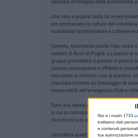
edizione all'insegna della sostenibilità 
Una vera e propria festa da vivere insiem
per promuovere la cultura del volontariat
scambiarsi testimonianze e coltivare le r
L'evento, totalmente plastic free, vedrà
solidali di Ruvo di Puglia. La piazza si
gruppo provvederà a portare in piazza tavo
ciascun partecipante è affidato il compito
riducendo al minimo l'uso di plastica, ut
rilanciare insieme un messaggio di sosteni
responsabili dell'emergenza rifiuti e vit
Sarà una serata diversa e speciale, un'oc
I
in cui la convivialità delle differenze si 
Noi e i nostri 1733
p
incontrarsi e di vivere la città, in modal
trattiamo dati person
e contenuti personali
L'iniziativa quest'anno è stata adottat
tua autorizzazione no