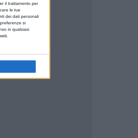
er il trattamento per
icare le tue
ti dei dati personali
 preferenze si
nso in qualsiasi
 web.