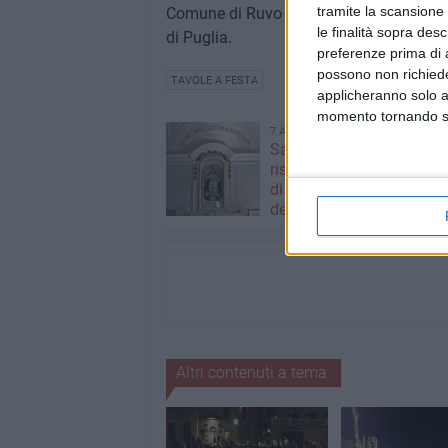
tramite la scansione 
Comune di Ruvo di Puglia, dalla rete R
le finalità sopra des
di Puglia.
preferenze prima di 
possono non richieder
TAVOLE A FESTA
applicheranno solo a
momento tornando su 
7 AGOSTO 2026
Santa Filomena torna a
risplendere ai Cappuccini
di Puglia riabbraccia un’
devozione
Altri contenuti a tema