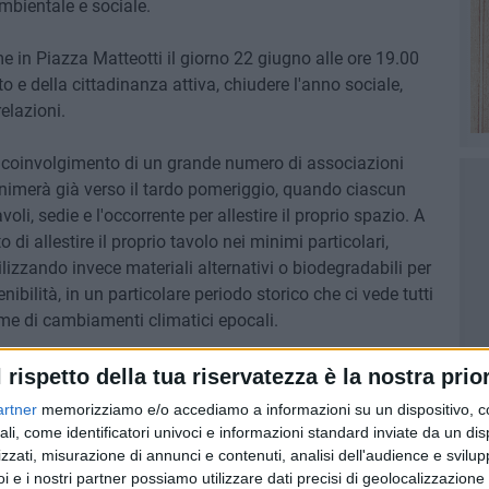
ambientale e sociale.
e in Piazza Matteotti il giorno 22 giugno alle ore 19.00
o e della cittadinanza attiva, chiudere l'anno sociale,
elazioni.
 il coinvolgimento di un grande numero di associazioni
 animerà già verso il tardo pomeriggio, quando ciascun
li, sedie e l'occorrente per allestire il proprio spazio. A
 di allestire il proprio tavolo nei minimi particolari,
ilizzando invece materiali alternativi o biodegradabili per
bilità, in un particolare periodo storico che ci vede tutti
time di cambiamenti climatici epocali.
casione per raccontarsi, ascoltarsi, seduti fianco a fianco,
l rispetto della tua riservatezza è la nostra prior
farà metafora della vita, riscoprendo così il piacere di
artner
memorizziamo e/o accediamo a informazioni su un dispositivo, c
ità e forme innovative che coinvolgono tutti.
ali, come identificatori univoci e informazioni standard inviate da un di
zzati, misurazione di annunci e contenuti, analisi dell'audience e svilupp
a da Un mondo di bene 2.0 APS ed è patrocinata dal
i e i nostri partner possiamo utilizzare dati precisi di geolocalizzazione 