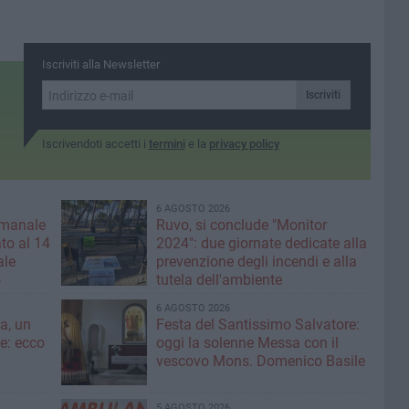
Iscriviti alla Newsletter
Iscriviti
Iscrivendoti accetti i
termini
e la
privacy policy
6 AGOSTO 2026
imanale
Ruvo, si conclude "Monitor
to al 14
2024": due giornate dedicate alla
ale
prevenzione degli incendi e alla
o
tutela dell'ambiente
6 AGOSTO 2026
a, un
Festa del Santissimo Salvatore:
ce: ecco
oggi la solenne Messa con il
vescovo Mons. Domenico Basile
5 AGOSTO 2026