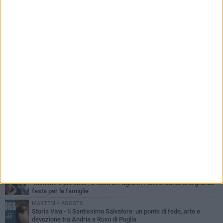
PIÙ LETTI QUESTA SETTIMANA
MERCOLEDÌ 5 AGOSTO
Dramma in spiaggia a Bisceglie: un anziano di Ruvo ha un malore
e perde la vita
MARTEDÌ 4 AGOSTO
Santi Medici di Ruvo di Puglia, la Pia Unione chiama a raccolta le
imprese
VENERDÌ 31 LUGLIO
Pino Minafra sigilla il Beat Onto Jazz Festival: il canto immortale
della banda pugliese
LUNEDÌ 3 AGOSTO
A dicembre torna Daniel Pennac a Ruvo con la prima nazionale de
“L’occhio del lupo”
VENERDÌ 31 LUGLIO
"Insieme è più bello", a Ruvo di Puglia in Piazza Dante una grande
festa per le famiglie
MARTEDÌ 4 AGOSTO
Storia Viva - Il Santissimo Salvatore: un ponte di fede, arte e
devozione tra Andria e Ruvo di Puglia