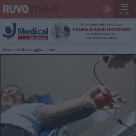
MENU
Home
Notizie e aggiornamenti