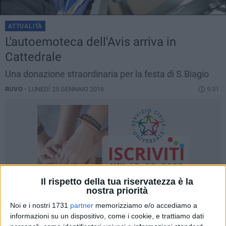
ATTUALITÀ
L'autoemoteca dell'Avis arriva in
Cattedrale
Una donazione straordinaria per la festa di S.Biagio
RUVO -
LUNEDÌ 25 GENNAIO 2016
9.31
Il rispetto della tua riservatezza è la
nostra priorità
Noi e i nostri 1731
partner
memorizziamo e/o accediamo a
informazioni su un dispositivo, come i cookie, e trattiamo dati