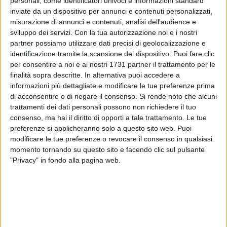
personali, come identificatori univoci e informazioni standard
inviate da un dispositivo per annunci e contenuti personalizzati,
misurazione di annunci e contenuti, analisi dell'audience e
sviluppo dei servizi.
Con la tua autorizzazione noi e i nostri
partner possiamo utilizzare dati precisi di geolocalizzazione e
identificazione tramite la scansione del dispositivo. Puoi fare clic
per consentire a noi e ai nostri 1731 partner il trattamento per le
Domenica 7 febbraio, in occasione della festa di S. Biagio,
finalità sopra descritte. In alternativa puoi accedere a
l'associazione Avis di Ruvo di Puglia ha organizzato una
informazioni più dettagliate e modificare le tue preferenze prima
raccolta straordinaria di sangue.
di acconsentire o di negare il consenso.
Si rende noto che alcuni
L'autoemoteca messa a disposizione dall'Asl BT, infatti,
trattamenti dei dati personali possono non richiedere il tuo
stazionerà all'ingresso della cattedrale dalle 8.00 alle 11.00.
consenso, ma hai il diritto di opporti a tale trattamento. Le tue
Chi volesse donare puo' già prenotarsi presso la sede AVIS
preferenze si applicheranno solo a questo sito web. Puoi
ogni sera dalle 19 alle 20.30.
modificare le tue preferenze o revocare il consenso in qualsiasi
momento tornando su questo sito e facendo clic sul pulsante
"Privacy" in fondo alla pagina web.
6 AGOSTO 2026
Ferragosto, mercato settimanale di Ruvo di
Puglia anticipato al 14 agosto: la Giunta
comunale approva il provvedimento
6 AGOSTO 2026
Ruvo, si conclude "Monitor 2024": due giornate