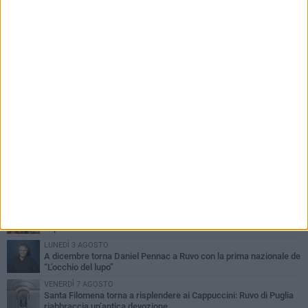
PIÙ LETTI QUESTA SETTIMANA
MERCOLEDÌ 5 AGOSTO
Dramma in spiaggia a Bisceglie: un anziano di Ruvo ha un malore
e perde la vita
MARTEDÌ 4 AGOSTO
Santi Medici di Ruvo di Puglia, la Pia Unione chiama a raccolta le
imprese
LUNEDÌ 3 AGOSTO
A dicembre torna Daniel Pennac a Ruvo con la prima nazionale de
“L’occhio del lupo”
VENERDÌ 7 AGOSTO
Santa Filomena torna a risplendere ai Cappuccini: Ruvo di Puglia
riabbraccia un’antica devozione