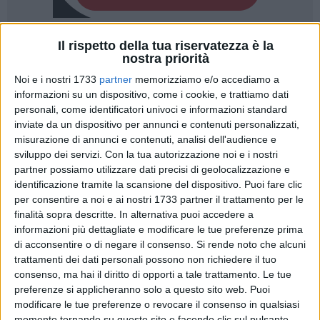
Il rispetto della tua riservatezza è la
A cura di
nostra priorità
TERESA FIORE
Noi e i nostri 1733
partner
memorizziamo e/o accediamo a
informazioni su un dispositivo, come i cookie, e trattiamo dati
personali, come identificatori univoci e informazioni standard
Ruvo di Puglia si apre per
la festa in onore di Sant'Antonio
inviate da un dispositivo per annunci e contenuti personalizzati,
di Padova
, promossa dalla
Parrocchia San Michele
misurazione di annunci e contenuti, analisi dell'audience e
Arcangelo
.
sviluppo dei servizi.
Con la tua autorizzazione noi e i nostri
partner possiamo utilizzare dati precisi di geolocalizzazione e
Il programma prenderà il via domani, 31 maggio, con l'inizio
identificazione tramite la scansione del dispositivo. Puoi fare clic
per consentire a noi e ai nostri 1733 partner il trattamento per le
della tradizionale
"Tredicina"
in preparazione alla solennità
finalità sopra descritte. In alternativa puoi accedere a
del Santo, percorso spirituale che accompagnerà i fedeli fino
informazioni più dettagliate e modificare le tue preferenze prima
al 12 giugno. Ogni giornata sarà scandita dalla Santa Messa
di acconsentire o di negare il consenso.
Si rende noto che alcuni
mattutina delle 8.30 e dagli appuntamenti serali con la
trattamenti dei dati personali possono non richiedere il tuo
Coroncina alla Divina Misericordia, il Santo Rosario, la recita
consenso, ma hai il diritto di opporti a tale trattamento. Le tue
della Tredicina e la celebrazione eucaristica delle 19.00.
preferenze si applicheranno solo a questo sito web. Puoi
modificare le tue preferenze o revocare il consenso in qualsiasi
momento tornando su questo sito e facendo clic sul pulsante