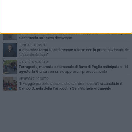
e perde la vita
MARTEDÌ 4 AGOSTO
Santi Medici di Ruvo di Puglia, la Pia Unione chiama a raccolta le
imprese
VENERDÌ 7 AGOSTO
Santa Filomena torna a risplendere ai Cappuccini: Ruvo di Puglia
riabbraccia un’antica devozione
LUNEDÌ 3 AGOSTO
A dicembre torna Daniel Pennac a Ruvo con la prima nazionale de
“L’occhio del lupo”
GIOVEDÌ 6 AGOSTO
Ferragosto, mercato settimanale di Ruvo di Puglia anticipato al 14
agosto: la Giunta comunale approva il provvedimento
VENERDÌ 7 AGOSTO
"Il viaggio più bello è quello che cambia il cuore": si conclude il
Campo Scuola della Parrocchia San Michele Arcangelo