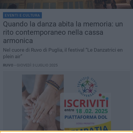
EVENTI E CULTURA
Quando la danza abita la memoria: un
rito contemporaneo nella cassa
armonica
Nel cuore di Ruvo di Puglia, il festival “Le Danzatrici en
plein air”
RUVO -
GIOVEDÌ 3 LUGLIO 2025