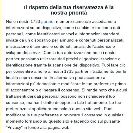
Il rispetto della tua riservatezza è la
nostra priorità
Noi e i nostri 1733
partner
memorizziamo e/o accediamo a
informazioni su un dispositivo, come i cookie, e trattiamo dati
10
A cura di
personali, come identificatori univoci e informazioni standard
TERESA FIORE
inviate da un dispositivo per annunci e contenuti personalizzati,
misurazione di annunci e contenuti, analisi dell'audience e
sviluppo dei servizi.
Con la tua autorizzazione noi e i nostri
Certe volte l'arte riesce a generare incanti proprio là dove
partner possiamo utilizzare dati precisi di geolocalizzazione e
sembrerebbero impossibili. È accaduto pochi giorni fa nella
identificazione tramite la scansione del dispositivo. Puoi fare clic
cassa armonica di Piazza Matteotti
, quando una
per consentire a noi e ai nostri 1733 partner il trattamento per le
performance del festival
Le Danzatrici en plein air
, diretto da
finalità sopra descritte. In alternativa puoi accedere a
informazioni più dettagliate e modificare le tue preferenze prima
Giulio De Leo
, ha colmato di danza uno dei luoghi simbolo
di acconsentire o di negare il consenso.
Si rende noto che alcuni
della ritualità cittadina: il tempio effimero della musica
trattamenti dei dati personali possono non richiedere il tuo
bandistica, cuore sonoro della festa patronale.
consenso, ma hai il diritto di opporti a tale trattamento. Le tue
preferenze si applicheranno solo a questo sito web. Puoi
Un evento straordinario, reso possibile dalla disponibilità del
modificare le tue preferenze o revocare il consenso in qualsiasi
Comitato Feste Patronali di Ruvo di Puglia
, che ha concesso
momento tornando su questo sito e facendo clic sul pulsante
l'uso della storica struttura per accogliere il corpo in
"Privacy" in fondo alla pagina web.