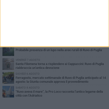
PIÙ LETTI QUESTA SETTIMANA
MERCOLEDÌ 5 AGOSTO
Dramma in spiaggia a Bisceglie: un anziano di Ruvo ha un malore
e perde la vita
MARTEDÌ 4 AGOSTO
Santi Medici di Ruvo di Puglia, la Pia Unione chiama a raccolta le
imprese
SABATO 8 AGOSTO
Probabile presenza di un lupo nella aree rurali di Ruvo di Puglia
VENERDÌ 7 AGOSTO
Santa Filomena torna a risplendere ai Cappuccini: Ruvo di Puglia
riabbraccia un’antica devozione
GIOVEDÌ 6 AGOSTO
Ferragosto, mercato settimanale di Ruvo di Puglia anticipato al 14
agosto: la Giunta comunale approva il provvedimento
SABATO 8 AGOSTO
“Ruvo aveva il mare”, la Pro Loco racconta l’antico legame della
città con l’Adriatico