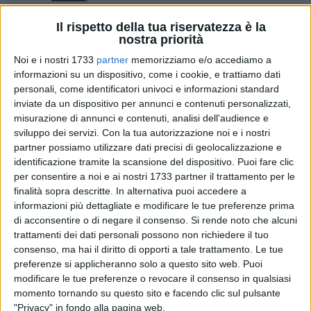
Il rispetto della tua riservatezza è la
121
A cura di
nostra priorità
ROSSELLA PADUANELLI
Noi e i nostri 1733
partner
memorizziamo e/o accediamo a
informazioni su un dispositivo, come i cookie, e trattiamo dati
personali, come identificatori univoci e informazioni standard
I
respiri profondi e i mugugni
hanno preso il posto delle
inviate da un dispositivo per annunci e contenuti personalizzati,
canzoni di
radio Bari nord
durante i lunghi viaggi da Bari a
misurazione di annunci e contenuti, analisi dell'audience e
Ruvo e ritorno. Ci si può imbattere in vagoni stracolmi delle
sviluppo dei servizi.
Con la tua autorizzazione noi e i nostri
prime luci dell'alba, quelli dei lavoratori e studenti ai quali
partner possiamo utilizzare dati precisi di geolocalizzazione e
identificazione tramite la scansione del dispositivo. Puoi fare clic
non è concesso arrivare tardi. Poi, i treni deserti con le poche
per consentire a noi e ai nostri 1733 partner il trattamento per le
persone che non hanno trovato alternativa o che avevano
finalità sopra descritte. In alternativa puoi accedere a
già acquistato l'abbonamento prima che la Ferrotramviaria
informazioni più dettagliate e modificare le tue preferenze prima
applicasse il nuovo limite di marcia a 50km/h.
di acconsentire o di negare il consenso.
Si rende noto che alcuni
trattamenti dei dati personali possono non richiedere il tuo
Alle condizioni di oggi, infatti, a dispetto degli orari
consenso, ma hai il diritto di opporti a tale trattamento. Le tue
pubblicati da Ferrotramviaria, il tempo di percorrenza è
preferenze si applicheranno solo a questo sito web. Puoi
modificare le tue preferenze o revocare il consenso in qualsiasi
raddoppiato, sono ricomparse le coincidenze ed i canonici
momento tornando su questo sito e facendo clic sul pulsante
10 (se va bene) minuti di ritardo. Sembra essere tornati
"Privacy" in fondo alla pagina web.