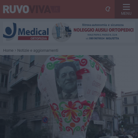
MENU
Home
Notizie e aggiornamenti