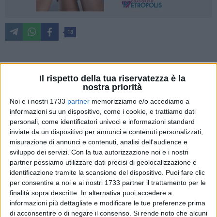
18
All'alba del Primo Maggio, i lavoratori e le lavoratrici si
Il rispetto della tua riservatezza è la
raduneranno presso la Pineta Comunale come da tradizione
nostra priorità
ruvese, da immemore data, (forse1945) anche quest'anno
Noi e i nostri 1733
partner
memorizziamo e/o accediamo a
alle ore 5,30, con le note dell'Internazionale, suonata dalla
informazioni su un dispositivo, come i cookie, e trattiamo dati
banda Basilio Giandonato città di Ruvo di Puglia.
personali, come identificatori univoci e informazioni standard
inviate da un dispositivo per annunci e contenuti personalizzati,
«Assisteremo al sorgere del sole , quel sole dell'avvenire che
misurazione di annunci e contenuti, analisi dell'audience e
illuminerà i popoli , si spera, di fondate speranze di
sviluppo dei servizi.
Con la tua autorizzazione noi e i nostri
partner possiamo utilizzare dati precisi di geolocalizzazione e
distensione internazionale e di costruzione d'una pace
identificazione tramite la scansione del dispositivo. Puoi fare clic
stabile. Ma i grandi monopoli, profittatori di guerra, non
per consentire a noi e ai nostri 1733 partner il trattamento per le
disarmano. Essi confessano d'aver paura della pace, avendo
finalità sopra descritte. In alternativa puoi accedere a
fondato le loro fortune sulla guerra. Di fronte a questi
informazioni più dettagliate e modificare le tue preferenze prima
vampiri, che vogliono dividere ad ogni costo il mondo in
di acconsentire o di negare il consenso.
Si rende noto che alcuni