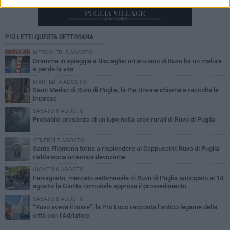
PIÙ LETTI QUESTA SETTIMANA
MERCOLEDÌ 5 AGOSTO
Dramma in spiaggia a Bisceglie: un anziano di Ruvo ha un malore
e perde la vita
MARTEDÌ 4 AGOSTO
Santi Medici di Ruvo di Puglia, la Pia Unione chiama a raccolta le
imprese
SABATO 8 AGOSTO
Probabile presenza di un lupo nella aree rurali di Ruvo di Puglia
VENERDÌ 7 AGOSTO
Santa Filomena torna a risplendere ai Cappuccini: Ruvo di Puglia
riabbraccia un’antica devozione
GIOVEDÌ 6 AGOSTO
Ferragosto, mercato settimanale di Ruvo di Puglia anticipato al 14
agosto: la Giunta comunale approva il provvedimento
SABATO 8 AGOSTO
“Ruvo aveva il mare”, la Pro Loco racconta l’antico legame della
città con l’Adriatico