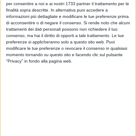
noto come
Stato dimostrativo dei quadri, delle statue e dei
per consentire a noi e ai nostri 1733 partner il trattamento per le
bassorilievi delle chiese di Ruvo
. Compilato in occasione
finalità sopra descritte. In alternativa puoi accedere a
della soppressione degli ordini religiosi, questo documento
informazioni più dettagliate e modificare le tue preferenze prima
mirava a censire i beni appartenenti agli enti ecclesiastici.
di acconsentire o di negare il consenso.
Si rende noto che alcuni
trattamenti dei dati personali possono non richiedere il tuo
consenso, ma hai il diritto di opporti a tale trattamento. Le tue
L'elenco delle opere presenti nella chiesa dei Cappuccini è
preferenze si applicheranno solo a questo sito web. Puoi
lungo e interessante. Esso si apre con cinque statue lignee,
modificare le tue preferenze o revocare il consenso in qualsiasi
di cui una a figura intera – la
Madonna della Concezione
momento tornando su questo sito e facendo clic sul pulsante
(Immacolata) – e quattro a mezzo busto raffiguranti
Santa
"Privacy" in fondo alla pagina web.
Maria Maddalena, San Francesco, Santa Lucia e San
Lorenzo
.
Queste statue ornavano l'altare maggiore, rifatto in legno
nella forma del
retablo
a metà Settecento. Una descrizione
dettagliata è riportata nelle schede di catalogo redatte negli
anni Trenta dalla dott.ssa Maria Luceri.
Nella nicchia centrale si trovava la statua dell'Immacolata,
raffigurata in piedi, il volto levato leggermente verso destra e