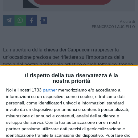
9
A cura di
FRANCESCO LAUCIELLO
La riapertura della
chiesa dei Cappuccini
rappresenta
un'occasione preziosa per riflettere sull'importanza della
tutela del nostro patrimonio artistico e architettonico, troppo
spesso trascurato o dimenticato. Ogni pietra, ogni opera
Il rispetto della tua riservatezza è la
d'arte, ogni traccia documentaria costituisce un tassello
nostra priorità
della nostra identità collettiva, capace di raccontarci storie
Noi e i nostri 1733
partner
memorizziamo e/o accediamo a
altrimenti perdute.
informazioni su un dispositivo, come i cookie, e trattiamo dati
personali, come identificatori univoci e informazioni standard
Proprio i documenti d'archivio ci aiutano a ricostruire,
inviate da un dispositivo per annunci e contenuti personalizzati,
misurazione di annunci e contenuti, analisi dell'audience e
almeno in parte, la bellezza scomparsa. Tra questi, di
sviluppo dei servizi.
Con la tua autorizzazione noi e i nostri
fondamentale importanza è un inventario, conservato
partner possiamo utilizzare dati precisi di geolocalizzazione e
nell'Archivio di Stato di Bari, redatto nel dicembre del 1811 e
identificazione tramite la scansione del dispositivo. Puoi fare clic