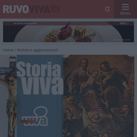
MENU
Home
Notizie e aggiornamenti