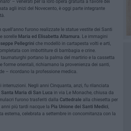
enaro" – venerati per la loro opera gratuita a favore dei
ata agli inizi del Novecento, è oggi parte integrante
tà.
quell'anno furono realizzate le statue vestite dei Santi
e sorelle
Maria ed Elisabetta Altamura
. Le immagini
seppe Pellegrini
che modellò in cartapesta volti e arti,
 completata con imbottiture di bambagia e crine.
e taumaturghi portano la palma del martirio e la cassetta
le forme orientali, richiamano la provenienza dei santi,
rde – ricordano la professione medica.
terruzioni. Negli anni Cinquanta, anzi, fu rilanciata
Santa Maria di San Luca
in via Le Monache, chiusa da
mulacri furono trasferiti dalla
Cattedrale
alla chiesetta per
 anni più tardi nacque la
Pia Unione dei Santi Medici
,
esta esterna, celebrata a settembre in concomitanza con la