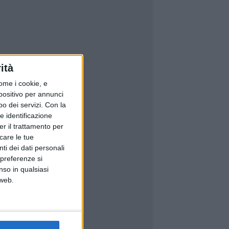
ità
ome i cookie, e
spositivo per annunci
o dei servizi.
Con la
e identificazione
er il trattamento per
icare le tue
ti dei dati personali
 preferenze si
nso in qualsiasi
 web.