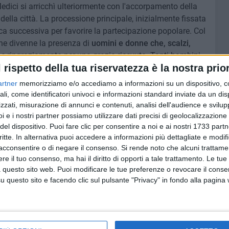
edici si arricchì ulteriormente con l'accorpamento della
lla città. La processione principale, inizialmente fissata
ca successiva per favorire la partecipazione popolare. Col
ne divenne la presenza di
uomini e donne che, scalzi,
 ringraziamento per una grazia ricevuta. Tanti bambini
l rispetto della tua riservatezza è la nostra prior
li abiti realizzati a modello di quelli dei santi:
razia ricevuta, veri ex voto viventi.
artner
memorizziamo e/o accediamo a informazioni su un dispositivo, c
ali, come identificatori univoci e informazioni standard inviate da un di
no sottoposte a un accurato restauro, seguito dalla
zzati, misurazione di annunci e contenuti, analisi dell'audience e svilupp
i e i nostri partner possiamo utilizzare dati precisi di geolocalizzazione 
i originari e le arricchì con nuove palme d'argento e un
del dispositivo. Puoi fare clic per consentire a noi e ai nostri 1733 partn
el 2011, in occasione del centenario delle statue, una
critte. In alternativa puoi accedere a informazioni più dettagliate e modif
zzare due nuove vesti, riccamente decorate e ricamate in
acconsentire o di negare il consenso.
Si rende noto che alcuni trattamen
e il tuo consenso, ma hai il diritto di opporti a tale trattamento. Le tue
 questo sito web. Puoi modificare le tue preferenze o revocare il conse
zzazione, le statue dei Santi Medici continuano a essere
questo sito e facendo clic sul pulsante "Privacy" in fondo alla pagina
nità ruvese. Cosma e Damiano, medici senza denaro,
 per generazioni di fedeli che li invocano con devozione.