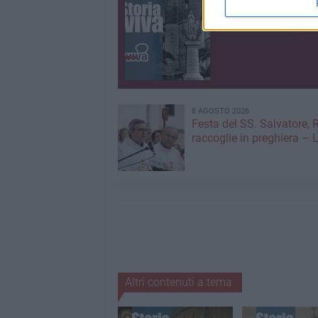
Storia Viva
108 CONTENUTI
8 AGOSTO 2026
Festa del SS. Salvatore, 
raccoglie in preghiera –
Altri contenuti a tema