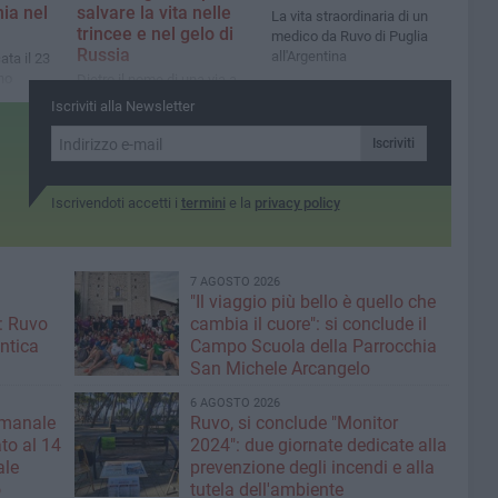
ia nel
salvare la vita nelle
La vita straordinaria di un
trincee e nel gelo di
medico da Ruvo di Puglia
Russia
all'Argentina
ata il 23
no
Dietro il nome di una via a
cato della
Ruvo di Puglia, la storia
Iscriviti alla Newsletter
nizio
straordinaria di un medico
militare
Iscriviti
Iscrivendoti accetti i
termini
e la
privacy policy
7 AGOSTO 2026
"Il viaggio più bello è quello che
: Ruvo
cambia il cuore": si conclude il
antica
Campo Scuola della Parrocchia
San Michele Arcangelo
6 AGOSTO 2026
imanale
Ruvo, si conclude "Monitor
to al 14
2024": due giornate dedicate alla
ale
prevenzione degli incendi e alla
o
tutela dell'ambiente