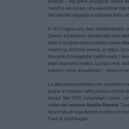
anargiri – dal greco
anargyroi
, "senza d
malati e dei poveri. Una devozione che, n
dell'identità religiosa e culturale della cit
Il 1911 segna una data fondamentale: in 
Cosma e Damiano, donate alla città dall
furono scolpite dallo scultore ruvese
Giu
mentre la struttura interna, in legno, fu
Secondo l'iconografia tradizionale, i du
degli strumenti medici. Le loro vesti, dal
mentre i colori accademici – rosso e ve
La devozione popolare non conobbe mai in
grazie al restauro della piccola chiesa di
tempo. Nel 1952, completati i lavori, i si
volere del
vescovo Aurelio Marena
. Due
incaricata di organizzare il culto e la f
Fiera di Sant'Angelo.