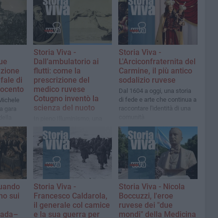
Storia Viva -
Storia Viva -
due
Dall’ambulatorio ai
L'Arciconfraternita del
uzione
flutti: come la
Carmine, il più antico
fale di
prescrizione del
sodalizio ruvese
ttocento
medico ruvese
Dal 1604 a oggi, una storia
Cotugno inventò la
di fede e arte che continua a
 Michele
scienza del nuoto
raccontare l'identità di una
la gara
comunità
della
In pieno Illuminismo, una
, prima
grave crisi di salute portò il
tiva del de
canonico pugliese Oronzo
De Bernardi a scrivere il
primo trattato scientifico
sull'arte del galleggiamento.
Quando
Storia Viva -
Storia Viva - Nicola
no sui
Francesco Caldarola,
Boccuzzi, l'eroe
il generale col camice
ruvese dei "due
pada–
e la sua guerra per
mondi" della Medicina