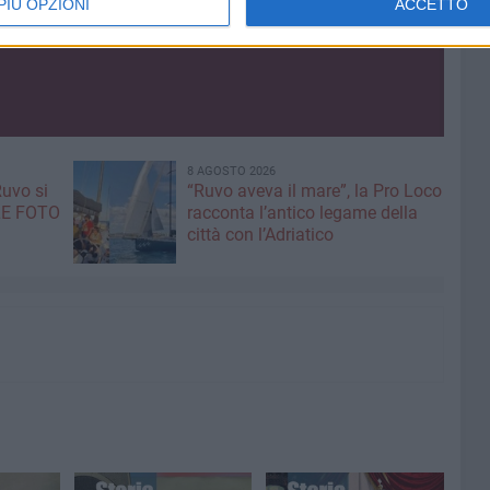
PIÙ OPZIONI
ACCETTO
8 AGOSTO 2026
Ruvo si
“Ruvo aveva il mare”, la Pro Loco
 LE FOTO
racconta l’antico legame della
città con l’Adriatico