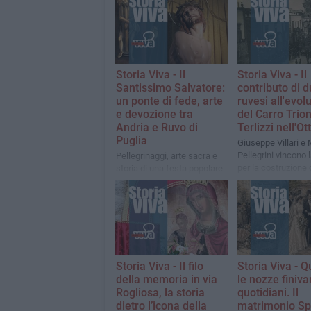
Storia Viva - Il
Storia Viva - Il
Santissimo Salvatore:
contributo di 
un ponte di fede, arte
ruvesi all'evol
e devozione tra
del Carro Trion
Andria e Ruvo di
Terlizzi nell'O
Puglia
Giuseppe Villari e
Pellegrini vincono 
Pellegrinaggi, arte sacra e
per la costruzione 
storia di una festa popolare
macchina da festa
nella chiesa dei Santi
dell'edizione defini
Medici
Napoli
Storia Viva - Il filo
Storia Viva - 
della memoria in via
le nozze finiva
Rogliosa, la storia
quotidiani. Il
dietro l’icona della
matrimonio S