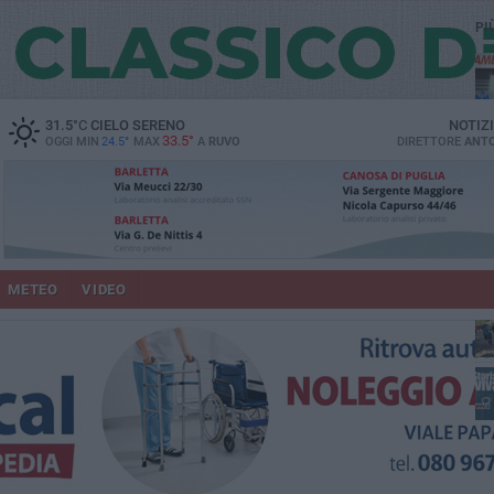
PI
vit
31.5
°C
CIELO SERENO
NOTIZ
33.5°
OGGI MIN
24.5°
MAX
A
RUVO
DIRETTORE
ANTO
lup
METEO
VIDEO
un
co
Ruv