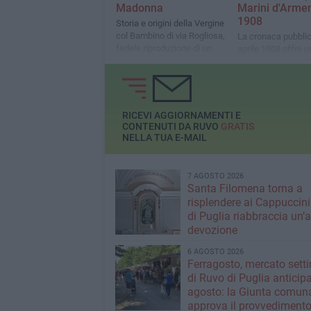
Madonna
Marini d'Armen
1908
Storia e origini della Vergine
col Bambino di via Rogliosa,
La cronaca pubblic
fedele riproduzione di un
aprile 1908 offre u
capolavoro del XVI secolo
straordinario spac
società ruvese di i
Novecento
RICEVI AGGIORNAMENTI E
CONTENUTI DA RUVO
GRATIS
NELLA TUA E-MAIL
7 AGOSTO 2026
Santa Filomena torna a
risplendere ai Cappuccini
di Puglia riabbraccia un’
devozione
6 AGOSTO 2026
Ferragosto, mercato sett
di Ruvo di Puglia anticipa
agosto: la Giunta comun
approva il provvediment